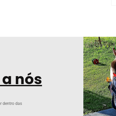
 a nós
or dentro das